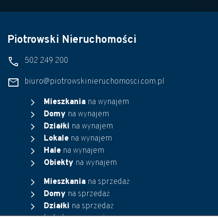
Piotrowski Nieruchomości
phone
502 249 200
mail
biuro@piotrowskinieruchomosci.com.pl
chevron_right
Mieszkania
na wynajem
chevron_right
Domy
na wynajem
chevron_right
Działki
na wynajem
chevron_right
Lokale
na wynajem
chevron_right
Hale
na wynajem
chevron_right
Obiekty
na wynajem
chevron_right
Mieszkania
na sprzedaż
chevron_right
Domy
na sprzedaż
chevron_right
Działki
na sprzedaż