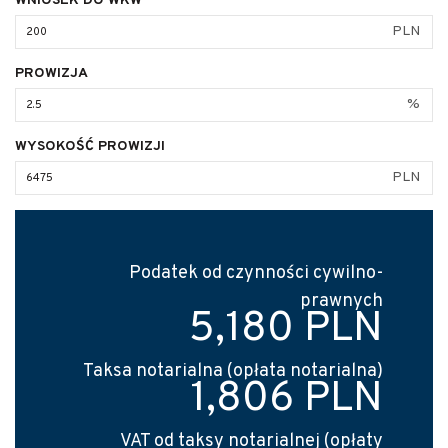
WNIOSEK DO WKW
PLN
PROWIZJA
%
WYSOKOŚĆ PROWIZJI
PLN
Podatek od czynności cywilno-
prawnych
5,180 PLN
Taksa notarialna (opłata notarialna)
1,806 PLN
VAT od taksy notarialnej (opłaty