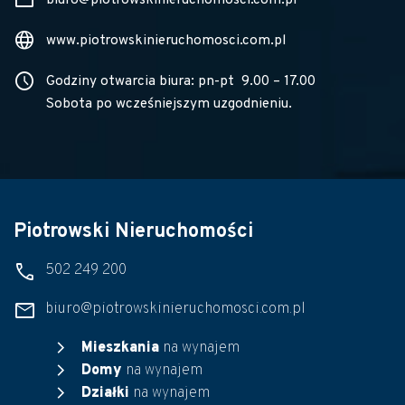
mail
biuro@piotrowskinieruchomosci.com.pl
language
www.piotrowskinieruchomosci.com.pl
schedule
Godziny otwarcia biura: pn-pt 9.00 – 17.00
Sobota po wcześniejszym uzgodnieniu.
Piotrowski Nieruchomości
phone
502 249 200
mail
biuro@piotrowskinieruchomosci.com.pl
chevron_right
Mieszkania
na wynajem
chevron_right
Domy
na wynajem
chevron_right
Działki
na wynajem