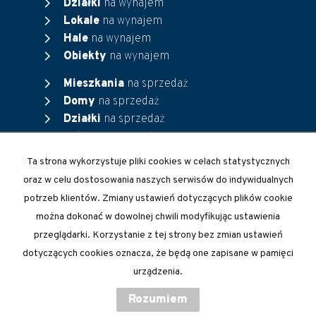
chevron_right
Działki
na wynajem
chevron_right
Lokale
na wynajem
chevron_right
Hale
na wynajem
chevron_right
Obiekty
na wynajem
chevron_right
Mieszkania
na sprzedaż
chevron_right
Domy
na sprzedaż
chevron_right
Działki
na sprzedaż
chevron_right
Lokale
na sprzedaż
chevron_right
Hale
na sprzedaż
Ta strona wykorzystuje pliki cookies w celach statystycznych
chevron_right
Obiekty
na sprzedaż
oraz w celu dostosowania naszych serwisów do indywidualnych
potrzeb klientów. Zmiany ustawień dotyczących plików cookie
można dokonać w dowolnej chwili modyfikując ustawienia
Strona główna
Finanse
Kontakt
Kup
przeglądarki. Korzystanie z tej strony bez zmian ustawień
Sprzedaj
dotyczących cookies oznacza, że będą one zapisane w pamięci
urządzenia.
Piotrowski - Biuro Nieruchomości Sieradz
2026
Program dla biur
Rozumiem
nieruchomości
Galactica Virgo