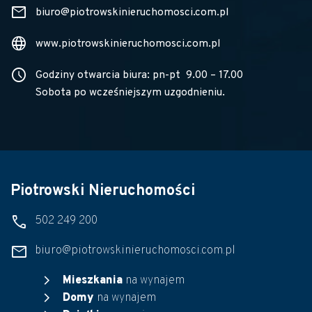
mail
biuro@piotrowskinieruchomosci.com.pl
language
www.piotrowskinieruchomosci.com.pl
schedule
Godziny otwarcia biura: pn-pt 9.00 – 17.00
Sobota po wcześniejszym uzgodnieniu.
Piotrowski Nieruchomości
phone
502 249 200
mail
biuro@piotrowskinieruchomosci.com.pl
chevron_right
Mieszkania
na wynajem
chevron_right
Domy
na wynajem