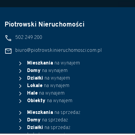
Piotrowski Nieruchomości
phone
502 249 200
mail
biuro@piotrowskinieruchomosci.com.pl
chevron_right
Mieszkania
na wynajem
chevron_right
Domy
na wynajem
chevron_right
Działki
na wynajem
chevron_right
Lokale
na wynajem
chevron_right
Hale
na wynajem
chevron_right
Obiekty
na wynajem
chevron_right
Mieszkania
na sprzedaż
chevron_right
Domy
na sprzedaż
chevron_right
Działki
na sprzedaż