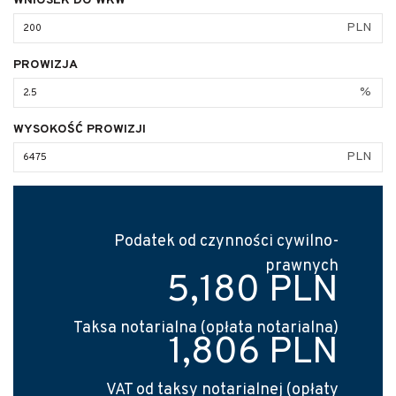
WNIOSEK DO WKW
PLN
PROWIZJA
%
WYSOKOŚĆ PROWIZJI
PLN
Podatek od czynności cywilno-
prawnych
5,180 PLN
Taksa notarialna (opłata notarialna)
1,806 PLN
VAT od taksy notarialnej (opłaty