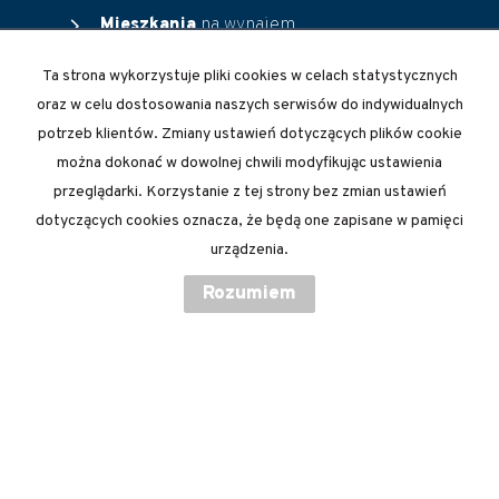
chevron_right
Mieszkania
na wynajem
chevron_right
Domy
na wynajem
chevron_right
Ta strona wykorzystuje pliki cookies w celach statystycznych
Działki
na wynajem
chevron_right
oraz w celu dostosowania naszych serwisów do indywidualnych
Lokale
na wynajem
chevron_right
potrzeb klientów. Zmiany ustawień dotyczących plików cookie
Hale
na wynajem
chevron_right
można dokonać w dowolnej chwili modyfikując ustawienia
Obiekty
na wynajem
przeglądarki. Korzystanie z tej strony bez zmian ustawień
chevron_right
Mieszkania
na sprzedaż
dotyczących cookies oznacza, że będą one zapisane w pamięci
chevron_right
Domy
na sprzedaż
urządzenia.
chevron_right
Działki
na sprzedaż
chevron_right
Lokale
na sprzedaż
Rozumiem
chevron_right
Hale
na sprzedaż
chevron_right
Obiekty
na sprzedaż
Strona główna
Finanse
Kontakt
Kup
Sprzedaj