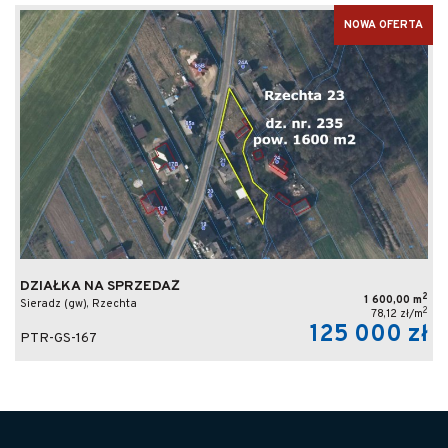
NOWA OFERTA
DZIAŁKA NA SPRZEDAŻ
2
1 600,00 m
Sieradz (gw), Rzechta
2
78,12 zł/m
125 000 zł
PTR-GS-167