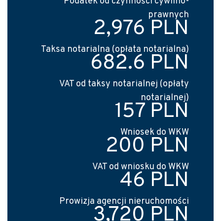
Podatek od czynności cywilno-
prawnych
2,976 PLN
Taksa notarialna (opłata notarialna)
682.6 PLN
VAT od taksy notarialnej (opłaty
notarialnej)
157 PLN
Wniosek do WKW
200 PLN
VAT od wniosku do WKW
46 PLN
Prowizja agencji nieruchomości
3,720 PLN